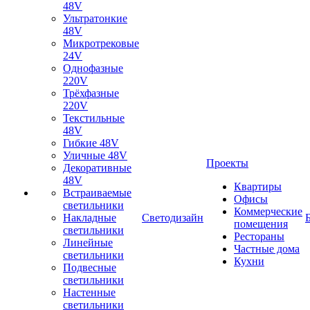
48V
Ультратонкие
48V
Микротрековые
24V
Однофазные
220V
Трёхфазные
220V
Текстильные
48V
Гибкие 48V
Уличные 48V
Проекты
Декоративные
48V
Квартиры
Встраиваемые
Офисы
светильники
Коммерческие
Накладные
Светодизайн
помещения
светильники
Рестораны
Линейные
Частные дома
светильники
Кухни
Подвесные
светильники
Настенные
светильники