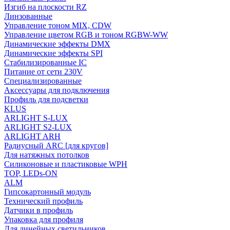
Изгиб на плоскости RZ
Линзованные
Управление тоном MIX, CDW
Управление цветом RGB и тоном RGBW-WW
Динамические эффекты DMX
Динамические эффекты SPI
Стабилизированные IC
Питание от сети 230V
Специализированные
Аксессуары для подключения
Профиль для подсветки
KLUS
ARLIGHT S-LUX
ARLIGHT S2-LUX
ARLIGHT ARH
Радиусный ARC [для кругов]
Для натяжных потолков
Силиконовые и пластиковые WPH
TOP, LEDs-ON
ALM
Гипсокартонный модуль
Технический профиль
Датчики в профиль
Упаковка для профиля
Для линейных светильников