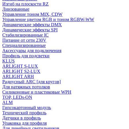
Изгиб на плоскости RZ
Линзованные
Управление тоном MIX, CDW
Управление цветом RGB и тоном RGBW-WW
Динамические эффекты DMX
Динамические эффекты SPI
Стабилизированные IC
Питание от сети 230V
Специализированные
Аксессуары для подключения
Профиль для подсветки
KLUS
ARLIGHT S-LUX
ARLIGHT S2-LUX
ARLIGHT ARH
Радиусный ARC [для кругов]
Для натяжных потолков
Силиконовые и пластиковые WPH
TOP, LEDs-ON
ALM
Гипсокартонный модуль
Технический профиль
Датчики в профиль
Упаковка для профиля
Для линейных светильников