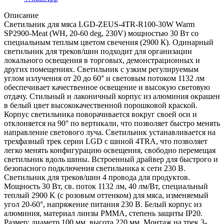
Описание
Светильник для мяса LGD-ZEUS-4TR-R100-30W Warm
SP2900-Meat (WH, 20-60 deg, 230V) мощностью 30 Вт со
специальным теплым цветом свечения (2900 К). Одинарный
светильник для треков/шин подходит для организации
локального освещения в торговых, демонстрационных и
других помещениях. Светильник с узким регулируемым
углом излучения от 20 до 60° и световым потоком 1132 лм
обеспечивает качественное освещение и высокую световую
отдачу. Стильный и лаконичный корпус из алюминия окрашен
в белый цвет высококачественной порошковой краской.
Корпус светильника поворачивается вокруг своей оси и
отклоняется на 90° по вертикали, что позволяет быстро менять
направление светового луча. Светильник устанавливается на
трехфазный трек серии LGD с шиной 4TRA, что позволяет
легко менять конфигурацию освещения, свободно перемещая
светильник вдоль шины. Встроенный драйвер для быстрого и
безопасного подключения светильника к сети 230 В.
Светильник для треков/шин 4 провода для продуктов.
Мощность 30 Вт, св. поток 1132 лм, 40 лм/Вт, специальный
теплый 2900 K (с розовым оттенком) для мяса, изменяемый
угол 20-60°, напряжение питания 230 В. Белый корпус из
алюминия, материал линзы PMMA, степень защиты IP20.
Размер: диаметр 100 мм, высота 220 мм. Монтаж на трек 3-