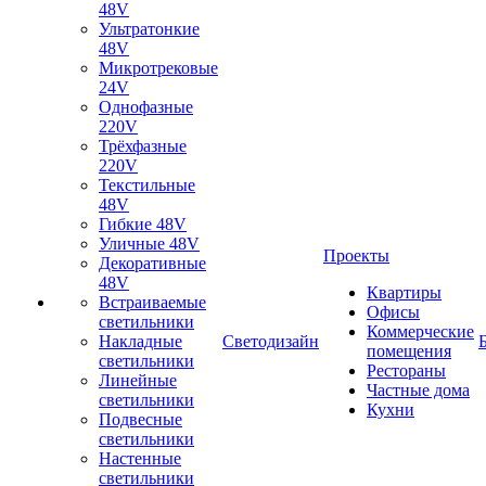
48V
Ультратонкие
48V
Микротрековые
24V
Однофазные
220V
Трёхфазные
220V
Текстильные
48V
Гибкие 48V
Уличные 48V
Проекты
Декоративные
48V
Квартиры
Встраиваемые
Офисы
светильники
Коммерческие
Накладные
Светодизайн
помещения
светильники
Рестораны
Линейные
Частные дома
светильники
Кухни
Подвесные
светильники
Настенные
светильники