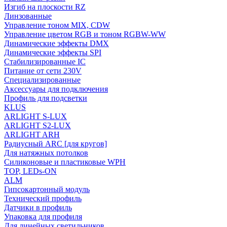
Изгиб на плоскости RZ
Линзованные
Управление тоном MIX, CDW
Управление цветом RGB и тоном RGBW-WW
Динамические эффекты DMX
Динамические эффекты SPI
Стабилизированные IC
Питание от сети 230V
Специализированные
Аксессуары для подключения
Профиль для подсветки
KLUS
ARLIGHT S-LUX
ARLIGHT S2-LUX
ARLIGHT ARH
Радиусный ARC [для кругов]
Для натяжных потолков
Силиконовые и пластиковые WPH
TOP, LEDs-ON
ALM
Гипсокартонный модуль
Технический профиль
Датчики в профиль
Упаковка для профиля
Для линейных светильников