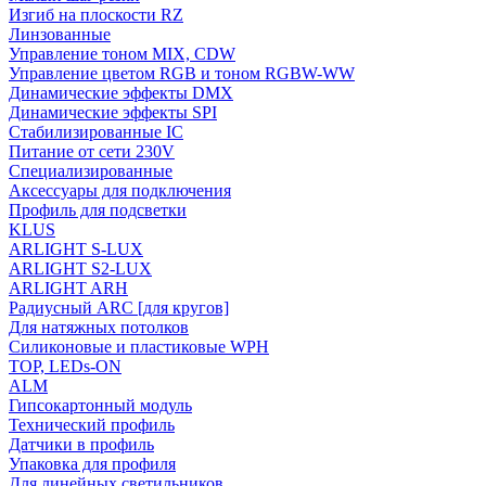
Изгиб на плоскости RZ
Линзованные
Управление тоном MIX, CDW
Управление цветом RGB и тоном RGBW-WW
Динамические эффекты DMX
Динамические эффекты SPI
Стабилизированные IC
Питание от сети 230V
Специализированные
Аксессуары для подключения
Профиль для подсветки
KLUS
ARLIGHT S-LUX
ARLIGHT S2-LUX
ARLIGHT ARH
Радиусный ARC [для кругов]
Для натяжных потолков
Силиконовые и пластиковые WPH
TOP, LEDs-ON
ALM
Гипсокартонный модуль
Технический профиль
Датчики в профиль
Упаковка для профиля
Для линейных светильников