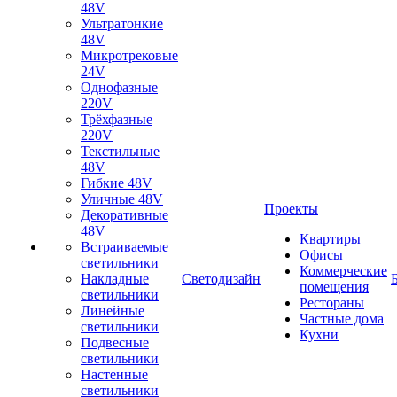
48V
Ультратонкие
48V
Микротрековые
24V
Однофазные
220V
Трёхфазные
220V
Текстильные
48V
Гибкие 48V
Уличные 48V
Проекты
Декоративные
48V
Квартиры
Встраиваемые
Офисы
светильники
Коммерческие
Накладные
Светодизайн
помещения
светильники
Рестораны
Линейные
Частные дома
светильники
Кухни
Подвесные
светильники
Настенные
светильники