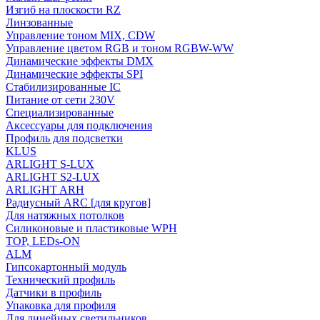
Изгиб на плоскости RZ
Линзованные
Управление тоном MIX, CDW
Управление цветом RGB и тоном RGBW-WW
Динамические эффекты DMX
Динамические эффекты SPI
Стабилизированные IC
Питание от сети 230V
Специализированные
Аксессуары для подключения
Профиль для подсветки
KLUS
ARLIGHT S-LUX
ARLIGHT S2-LUX
ARLIGHT ARH
Радиусный ARC [для кругов]
Для натяжных потолков
Силиконовые и пластиковые WPH
TOP, LEDs-ON
ALM
Гипсокартонный модуль
Технический профиль
Датчики в профиль
Упаковка для профиля
Для линейных светильников