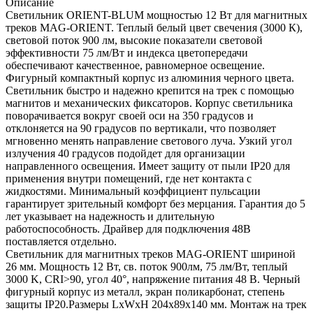
Описание
Светильник ORIENT-BLUM мощностью 12 Вт для магнитных
треков MAG-ORIENT. Теплый белый цвет свечения (3000 К),
световой поток 900 лм, высокие показатели световой
эффективности 75 лм/Вт и индекса цветопередачи
обеспечивают качественное, равномерное освещение.
Фигурный компактный корпус из алюминия черного цвета.
Светильник быстро и надежно крепится на трек с помощью
магнитов и механических фиксаторов. Корпус светильника
поворачивается вокруг своей оси на 350 градусов и
отклоняется на 90 градусов по вертикали, что позволяет
мгновенно менять направление светового луча. Узкий угол
излучения 40 градусов подойдет для организации
направленного освещения. Имеет защиту от пыли IP20 для
применения внутри помещений, где нет контакта с
жидкостями. Минимальный коэффициент пульсации
гарантирует зрительный комфорт без мерцания. Гарантия до 5
лет указывает на надежность и длительную
работоспособность. Драйвер для подключения 48В
поставляется отдельно.
Светильник для магнитных треков MAG-ORIENT шириной
26 мм. Мощность 12 Вт, св. поток 900лм, 75 лм/Вт, теплый
3000 K, CRI>90, угол 40°, напряжение питания 48 В. Черный
фигурный корпус из металл, экран поликарбонат, степень
защиты IP20.Размеры LxWxH 204x89x140 мм. Монтаж на трек