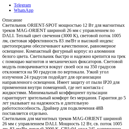
Telegram
WhatsApp
Описание
Светильник ORIENT-SPOT мощностью 12 Вт для магнитных
треков MAG-ORIENT шириной 26 мм с управлением по
DALI. Теплый цвет свечения (3000 К), световой поток 1005
лм, световая эффективность 83 лм/Вт и высокий индекс
цветопередачи обеспечивают качественное, равномерное
освещение. Компактный фигурный корпус из алюминия
белого цвета. Светильник быстро и надежно крепится на трек
с помощью магнитов и механических фиксаторов. Световой
модуль поворачивается вокруг своей оси на 350 градусов
отклоняется на 90 градусов по вертикали. Узкий угол
излучения 24 градусов подойдет для организации
направленного освещения. Имеет защиту от пыли IP20 для
применения внутри помещений, где нет контакта с
жидкостями. Минимальный коэффициент пульсации
гарантирует зрительный комфорт без мерцания. Гарантия до 5
лет указывает на надежность и длительную
работоспособность. Драйвер для подключения 48В
поставляется отдельно.
Светильник для магнитных треков MAG-ORIENT шириной
26 мм с управлением DALI. Мощность 12 Вт, св. поток 1005
лм, 83 лм/Вт, теплый 3000 K, CRI>94, угол 24°, напряжение