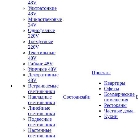
48V
Ультратонкие
48V
Микротрековые
24V
Однофазные
220V
Трёхфазные
220V
Текстильные
48V
Гибкие 48V
Уличные 48V
Проекты
Декоративные
48V
Квартиры
Встраиваемые
Офисы
светильники
Коммерческие
Накладные
Светодизайн
помещения
светильники
Рестораны
Линейные
Частные дома
светильники
Кухни
Подвесные
светильники
Настенные
светильники