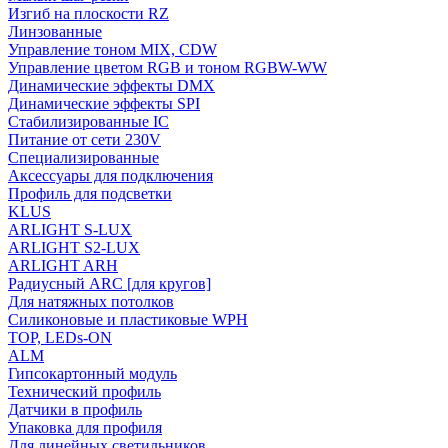
Изгиб на плоскости RZ
Линзованные
Управление тоном MIX, CDW
Управление цветом RGB и тоном RGBW-WW
Динамические эффекты DMX
Динамические эффекты SPI
Стабилизированные IC
Питание от сети 230V
Специализированные
Аксессуары для подключения
Профиль для подсветки
KLUS
ARLIGHT S-LUX
ARLIGHT S2-LUX
ARLIGHT ARH
Радиусный ARC [для кругов]
Для натяжных потолков
Силиконовые и пластиковые WPH
TOP, LEDs-ON
ALM
Гипсокартонный модуль
Технический профиль
Датчики в профиль
Упаковка для профиля
Для линейных светильников