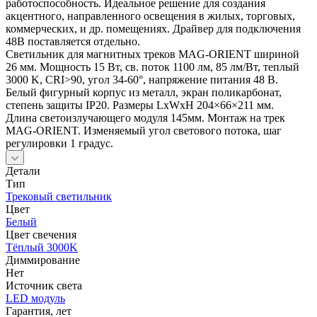
работоспособность. Идеальное решение для создания
акцентного, направленного освещения в жилых, торговых,
коммерческих, и др. помещениях. Драйвер для подключения
48В поставляется отдельно.
Светильник для магнитных треков MAG-ORIENT шириной
26 мм. Мощность 15 Вт, св. поток 1100 лм, 85 лм/Вт, теплый
3000 K, CRI>90, угол 34-60°, напряжение питания 48 В.
Белый фигурный корпус из металл, экран поликарбонат,
степень защиты IP20. Размеры LxWxH 204×66×211 мм.
Длина светоизлучающего модуля 145мм. Монтаж на трек
MAG-ORIENT. Изменяемый угол светового потока, шаг
регулировки 1 градус.
Детали
Тип
Трековый светильник
Цвет
Белый
Цвет свечения
Тёплый 3000K
Диммирование
Нет
Источник cвета
LED модуль
Гарантия, лет