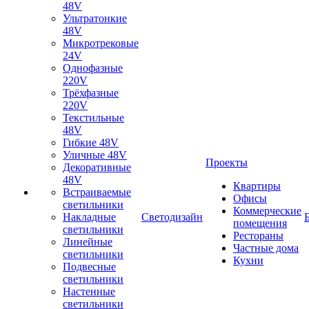
48V
Ультратонкие
48V
Микротрековые
24V
Однофазные
220V
Трёхфазные
220V
Текстильные
48V
Гибкие 48V
Уличные 48V
Проекты
Декоративные
48V
Квартиры
Встраиваемые
Офисы
светильники
Коммерческие
Накладные
Светодизайн
помещения
светильники
Рестораны
Линейные
Частные дома
светильники
Кухни
Подвесные
светильники
Настенные
светильники