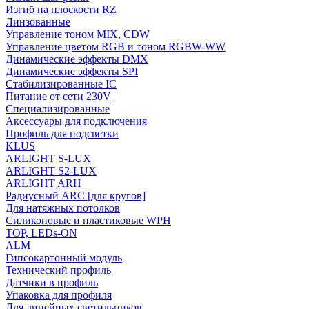
Изгиб на плоскости RZ
Линзованные
Управление тоном MIX, CDW
Управление цветом RGB и тоном RGBW-WW
Динамические эффекты DMX
Динамические эффекты SPI
Стабилизированные IC
Питание от сети 230V
Специализированные
Аксессуары для подключения
Профиль для подсветки
KLUS
ARLIGHT S-LUX
ARLIGHT S2-LUX
ARLIGHT ARH
Радиусный ARC [для кругов]
Для натяжных потолков
Силиконовые и пластиковые WPH
TOP, LEDs-ON
ALM
Гипсокартонный модуль
Технический профиль
Датчики в профиль
Упаковка для профиля
Для линейных светильников