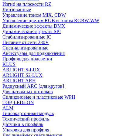
Изгиб на плоскости RZ
Линзованные
Управление тоном MIX, CDW
Управление цветом RGB и тоном RGBW-WW
Динамические эффекты DMX
Динамические эффекты SPI
Стабилизированные IC
Питание от сети 230V
Специализированные
Аксессуары для подключения
Профиль для подсветки
KLUS
ARLIGHT S-LUX
ARLIGHT S2-LUX
ARLIGHT ARH
Радиусный ARC [для кругов]
Для натяжных потолков
Силиконовые и пластиковые WPH
TOP, LEDs-ON
ALM
Гипсокартонный модуль
Технический профиль
Датчики в профиль
Упаковка для профиля
Для линейных светильников