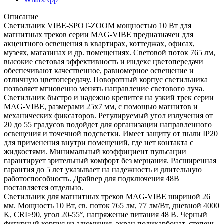
Описание
Светильник VIBE-SPOT-ZOOM мощностью 10 Вт для
магнитных треков серии MAG-VIBE предназначен для
акцентного освещения в квартирах, коттеджах, офисах,
музеях, магазинах и др. помещениях. Световой поток 765 лм,
высокие световая эффективность и индекс цветопередачи
обеспечивают качественное, равномерное освещение и
отличную цветопередачу. Поворотный корпус светильника
позволяет мгновенно менять направление светового луча.
Светильник быстро и надежно крепится на узкий трек серии
MAG-VIBE, размерами 25х7 мм, с помощью магнитов и
механических фиксаторов. Регулируемый угол излучения от
20 до 55 градусов подойдет для организации направленного
освещения и точечной подсветки. Имеет защиту от пыли IP20
для применения внутри помещений, где нет контакта с
жидкостями. Минимальный коэффициент пульсации
гарантирует зрительный комфорт без мерцания. Расширенная
гарантия до 5 лет указывает на надежность и длительную
работоспособность. Драйвер для подключения 48В
поставляется отдельно.
Светильник для магнитных треков MAG-VIBE шириной 26
мм. Мощность 10 Вт, св. поток 765 лм, 77 лм/Вт, дневной 4000
K, CRI>90, угол 20-55°, напряжение питания 48 В. Черный
фигурный корпус из алюминия, экран поликарбонат, степень