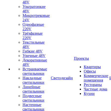
48V
Ультратонкие
48V
Микротрековые
24V
Однофазные
220V
Трёхфазные
220V
Текстильные
48V
Гибкие 48V
Уличные 48V
Проекты
Декоративные
48V
Квартиры
Встраиваемые
Офисы
светильники
Коммерческие
Накладные
Светодизайн
помещения
светильники
Рестораны
Линейные
Частные дома
светильники
Кухни
Подвесные
светильники
Настенные
светильники