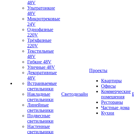
48V
Ультратонкие
48V
Микротрековые
24V
Однофазные
220V
Трёхфазные
220V
Текстильные
48V
Гибкие 48V
Уличные 48V
Проекты
Декоративные
48V
Квартиры
Встраиваемые
Офисы
светильники
Коммерческие
Накладные
Светодизайн
помещения
светильники
Рестораны
Линейные
Частные дома
светильники
Кухни
Подвесные
светильники
Настенные
светильники