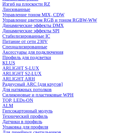
Изгиб на плоскости RZ
Линзованные
Управление тоном MIX, CDW
Управление цветом RGB и тоном RGBW-WW
Динамические эффекты DMX
Динамические эффекты SPI
Стабилизированные IC
Питание от сети 230V
Специализированные
Аксессуары для подключения
Профиль для подсветки
KLUS
ARLIGHT S-LUX
ARLIGHT S2-LUX
ARLIGHT ARH
Радиусный ARC [для кругов]
Для натяжных потолков
Силиконовые и пластиковые WPH
TOP, LEDs-ON
ALM
Гипсокартонный модуль
Технический профиль
Датчики в профиль
Упаковка для профиля
Для линейных светильников