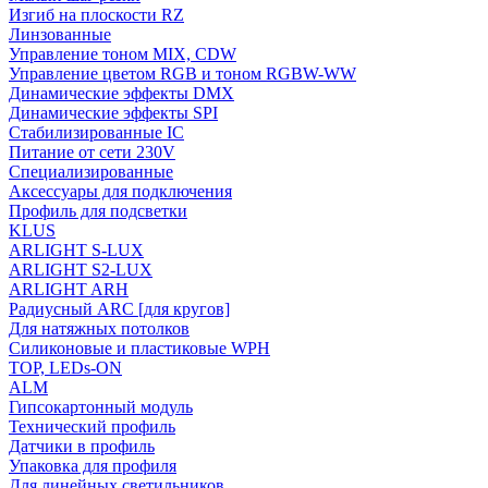
Изгиб на плоскости RZ
Линзованные
Управление тоном MIX, CDW
Управление цветом RGB и тоном RGBW-WW
Динамические эффекты DMX
Динамические эффекты SPI
Стабилизированные IC
Питание от сети 230V
Специализированные
Аксессуары для подключения
Профиль для подсветки
KLUS
ARLIGHT S-LUX
ARLIGHT S2-LUX
ARLIGHT ARH
Радиусный ARC [для кругов]
Для натяжных потолков
Силиконовые и пластиковые WPH
TOP, LEDs-ON
ALM
Гипсокартонный модуль
Технический профиль
Датчики в профиль
Упаковка для профиля
Для линейных светильников