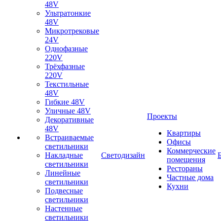
48V
Ультратонкие
48V
Микротрековые
24V
Однофазные
220V
Трёхфазные
220V
Текстильные
48V
Гибкие 48V
Уличные 48V
Проекты
Декоративные
48V
Квартиры
Встраиваемые
Офисы
светильники
Коммерческие
Накладные
Светодизайн
помещения
светильники
Рестораны
Линейные
Частные дома
светильники
Кухни
Подвесные
светильники
Настенные
светильники