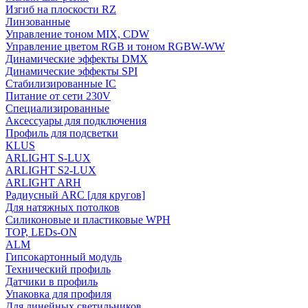
Изгиб на плоскости RZ
Линзованные
Управление тоном MIX, CDW
Управление цветом RGB и тоном RGBW-WW
Динамические эффекты DMX
Динамические эффекты SPI
Стабилизированные IC
Питание от сети 230V
Специализированные
Аксессуары для подключения
Профиль для подсветки
KLUS
ARLIGHT S-LUX
ARLIGHT S2-LUX
ARLIGHT ARH
Радиусный ARC [для кругов]
Для натяжных потолков
Силиконовые и пластиковые WPH
TOP, LEDs-ON
ALM
Гипсокартонный модуль
Технический профиль
Датчики в профиль
Упаковка для профиля
Для линейных светильников