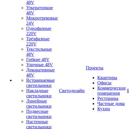
48V
Ультратонкие
48V
Микротрековые
24V
Однофазные
220V
Трёхфазные
220V
Текстильные
48V
Гибкие 48V
Уличные 48V
Проекты
Декоративные
48V
Квартиры
Встраиваемые
Офисы
светильники
Коммерческие
Накладные
Светодизайн
помещения
светильники
Рестораны
Линейные
Частные дома
светильники
Кухни
Подвесные
светильники
Настенные
светильники