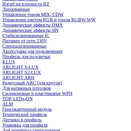
Изгиб на плоскости RZ
Линзованные
Управление тоном MIX, CDW
Управление цветом RGB и тоном RGBW-WW
Динамические эффекты DMX
Динамические эффекты SPI
Стабилизированные IC
Питание от сети 230V
Специализированные
Аксессуары для подключения
Профиль для подсветки
KLUS
ARLIGHT S-LUX
ARLIGHT S2-LUX
ARLIGHT ARH
Радиусный ARC [для кругов]
Для натяжных потолков
Силиконовые и пластиковые WPH
TOP, LEDs-ON
ALM
Гипсокартонный модуль
Технический профиль
Датчики в профиль
Упаковка для профиля
Для линейных светильников