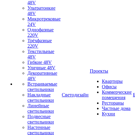
48V
Ультратонкие
48V
Микротрековые
24V
Однофазные
220V
Трёхфазные
220V
Текстильные
48V
Гибкие 48V
Уличные 48V
Проекты
Декоративные
48V
Квартиры
Встраиваемые
Офисы
светильники
Коммерческие
Накладные
Светодизайн
помещения
светильники
Рестораны
Линейные
Частные дома
светильники
Кухни
Подвесные
светильники
Настенные
светильники