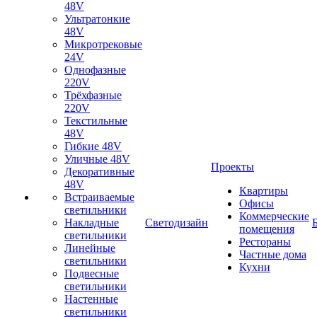
48V
Ультратонкие
48V
Микротрековые
24V
Однофазные
220V
Трёхфазные
220V
Текстильные
48V
Гибкие 48V
Уличные 48V
Проекты
Декоративные
48V
Квартиры
Встраиваемые
Офисы
светильники
Коммерческие
Накладные
Светодизайн
помещения
светильники
Рестораны
Линейные
Частные дома
светильники
Кухни
Подвесные
светильники
Настенные
светильники