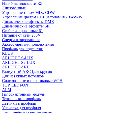
Изгиб на плоскости RZ
Линзованные
Управление тоном MIX, CDW
Управление цветом RGB и тоном RGBW-WW
Динамические эффекты DMX
Динамические эффекты SPI
Стабилизированные IC
Питание от сети 230V
Специализированные
Аксессуары для подключения
Профиль для подсветки
KLUS
ARLIGHT S-LUX
ARLIGHT S2-LUX
ARLIGHT ARH
Радиусный ARC [для кругов]
Для натяжных потолков
Силиконовые и пластиковые WPH
TOP, LEDs-ON
ALM
Гипсокартонный модуль
Технический профиль
Датчики в профиль
Упаковка для профиля
Для линейных светильников