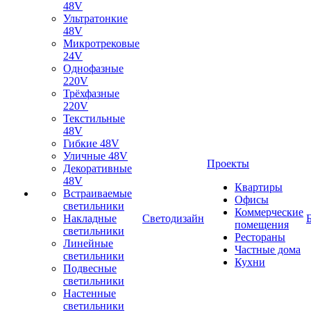
48V
Ультратонкие
48V
Микротрековые
24V
Однофазные
220V
Трёхфазные
220V
Текстильные
48V
Гибкие 48V
Уличные 48V
Проекты
Декоративные
48V
Квартиры
Встраиваемые
Офисы
светильники
Коммерческие
Накладные
Светодизайн
помещения
светильники
Рестораны
Линейные
Частные дома
светильники
Кухни
Подвесные
светильники
Настенные
светильники