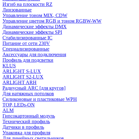
Изгиб на плоскости RZ
Линзованные
Управление тоном MIX, CDW
Управление цветом RGB и тоном RGBW-WW
Динамические эффекты DMX
Динамические эффекты SPI
Стабилизированные IC
Питание от сети 230V
Специализированные
Аксессуары для подключения
Профиль для подсветки
KLUS
ARLIGHT S-LUX
ARLIGHT S2-LUX
ARLIGHT ARH
Радиусный ARC [для кругов]
Для натяжных потолков
Силиконовые и пластиковые WPH
TOP, LEDs-ON
ALM
Гипсокартонный модуль
Технический профиль
Датчики в профиль
Упаковка для профиля
Для линейных светильников