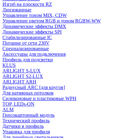
Изгиб на плоскости RZ
Линзованные
Управление тоном MIX, CDW
Управление цветом RGB и тоном RGBW-WW
Динамические эффекты DMX
Динамические эффекты SPI
Стабилизированные IC
Питание от сети 230V
Специализированные
Аксессуары для подключения
Профиль для подсветки
KLUS
ARLIGHT S-LUX
ARLIGHT S2-LUX
ARLIGHT ARH
Радиусный ARC [для кругов]
Для натяжных потолков
Силиконовые и пластиковые WPH
TOP, LEDs-ON
ALM
Гипсокартонный модуль
Технический профиль
Датчики в профиль
Упаковка для профиля
Для линейных светильников