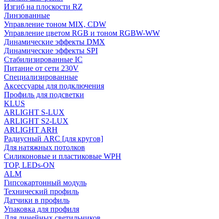
Изгиб на плоскости RZ
Линзованные
Управление тоном MIX, CDW
Управление цветом RGB и тоном RGBW-WW
Динамические эффекты DMX
Динамические эффекты SPI
Стабилизированные IC
Питание от сети 230V
Специализированные
Аксессуары для подключения
Профиль для подсветки
KLUS
ARLIGHT S-LUX
ARLIGHT S2-LUX
ARLIGHT ARH
Радиусный ARC [для кругов]
Для натяжных потолков
Силиконовые и пластиковые WPH
TOP, LEDs-ON
ALM
Гипсокартонный модуль
Технический профиль
Датчики в профиль
Упаковка для профиля
Для линейных светильников