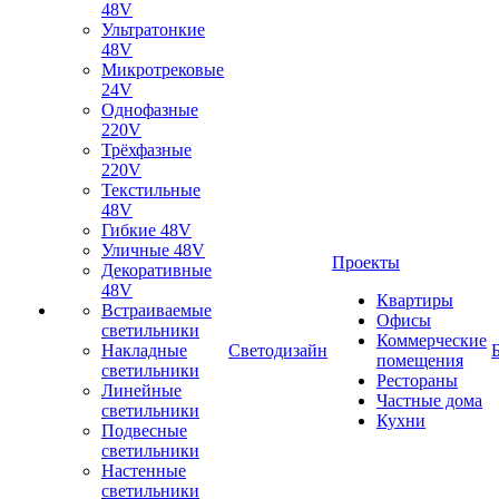
48V
Ультратонкие
48V
Микротрековые
24V
Однофазные
220V
Трёхфазные
220V
Текстильные
48V
Гибкие 48V
Уличные 48V
Проекты
Декоративные
48V
Квартиры
Встраиваемые
Офисы
светильники
Коммерческие
Накладные
Светодизайн
помещения
светильники
Рестораны
Линейные
Частные дома
светильники
Кухни
Подвесные
светильники
Настенные
светильники