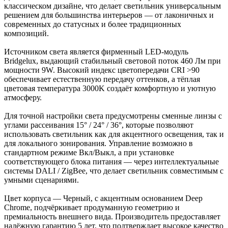
классическом дизайне, что делает светильник универсальным
решением для большинства интерьеров — от лаконичных и
современных до статусных и более традиционных
композиций.
Источником света является фирменный LED-модуль
Bridgelux, выдающий стабильный световой поток 460 Лм при
мощности 9W. Высокий индекс цветопередачи CRI >90
обеспечивает естественную передачу оттенков, а тёплая
цветовая температура 3000K создаёт комфортную и уютную
атмосферу.
Для точной настройки света предусмотрены сменные линзы с
углами рассеивания 15° / 24° / 36°, которые позволяют
использовать светильник как для акцентного освещения, так и
для локального зонирования. Управление возможно в
стандартном режиме Вкл/Выкл, а при установке
соответствующего блока питания — через интеллектуальные
системы DALI / ZigBee, что делает светильник совместимым с
умными сценариями.
Цвет корпуса — Черный, с акцентным основанием Deep
Chrome, подчёркивает продуманную геометрию и
премиальность внешнего вида. Производитель предоставляет
надёжную гарантию 5 лет, что подтверждает высокое качество