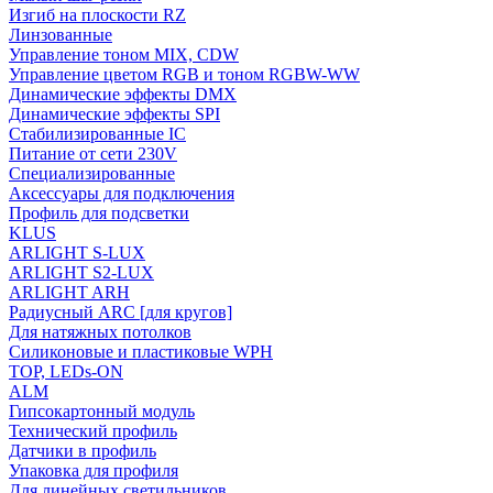
Изгиб на плоскости RZ
Линзованные
Управление тоном MIX, CDW
Управление цветом RGB и тоном RGBW-WW
Динамические эффекты DMX
Динамические эффекты SPI
Стабилизированные IC
Питание от сети 230V
Специализированные
Аксессуары для подключения
Профиль для подсветки
KLUS
ARLIGHT S-LUX
ARLIGHT S2-LUX
ARLIGHT ARH
Радиусный ARC [для кругов]
Для натяжных потолков
Силиконовые и пластиковые WPH
TOP, LEDs-ON
ALM
Гипсокартонный модуль
Технический профиль
Датчики в профиль
Упаковка для профиля
Для линейных светильников