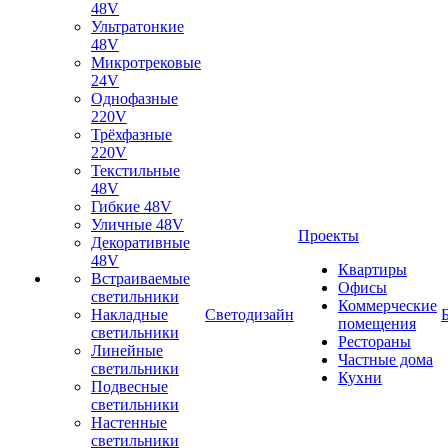
48V
Ультратонкие
48V
Микротрековые
24V
Однофазные
220V
Трёхфазные
220V
Текстильные
48V
Гибкие 48V
Уличные 48V
Проекты
Декоративные
48V
Квартиры
Встраиваемые
Офисы
светильники
Коммерческие
Накладные
Светодизайн
помещения
светильники
Рестораны
Линейные
Частные дома
светильники
Кухни
Подвесные
светильники
Настенные
светильники