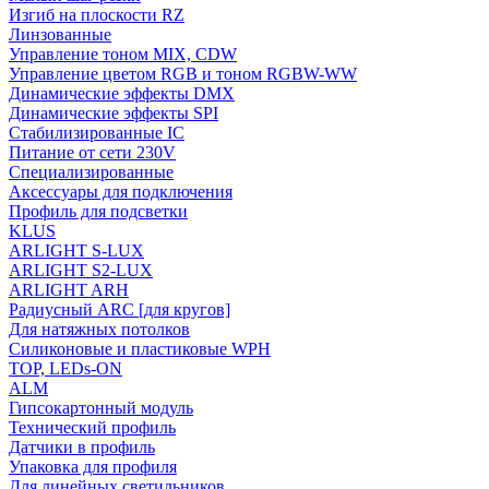
Изгиб на плоскости RZ
Линзованные
Управление тоном MIX, CDW
Управление цветом RGB и тоном RGBW-WW
Динамические эффекты DMX
Динамические эффекты SPI
Стабилизированные IC
Питание от сети 230V
Специализированные
Аксессуары для подключения
Профиль для подсветки
KLUS
ARLIGHT S-LUX
ARLIGHT S2-LUX
ARLIGHT ARH
Радиусный ARC [для кругов]
Для натяжных потолков
Силиконовые и пластиковые WPH
TOP, LEDs-ON
ALM
Гипсокартонный модуль
Технический профиль
Датчики в профиль
Упаковка для профиля
Для линейных светильников