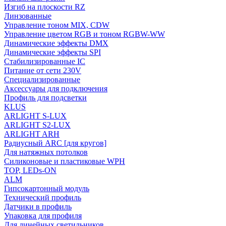
Изгиб на плоскости RZ
Линзованные
Управление тоном MIX, CDW
Управление цветом RGB и тоном RGBW-WW
Динамические эффекты DMX
Динамические эффекты SPI
Стабилизированные IC
Питание от сети 230V
Специализированные
Аксессуары для подключения
Профиль для подсветки
KLUS
ARLIGHT S-LUX
ARLIGHT S2-LUX
ARLIGHT ARH
Радиусный ARC [для кругов]
Для натяжных потолков
Силиконовые и пластиковые WPH
TOP, LEDs-ON
ALM
Гипсокартонный модуль
Технический профиль
Датчики в профиль
Упаковка для профиля
Для линейных светильников