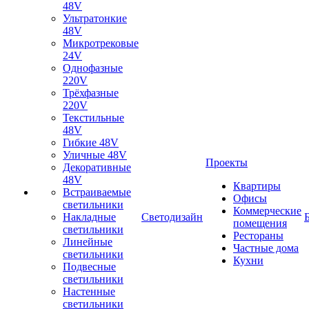
48V
Ультратонкие
48V
Микротрековые
24V
Однофазные
220V
Трёхфазные
220V
Текстильные
48V
Гибкие 48V
Уличные 48V
Проекты
Декоративные
48V
Квартиры
Встраиваемые
Офисы
светильники
Коммерческие
Накладные
Светодизайн
помещения
светильники
Рестораны
Линейные
Частные дома
светильники
Кухни
Подвесные
светильники
Настенные
светильники