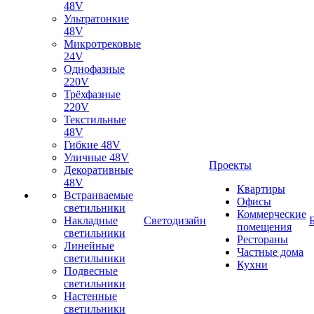
48V
Ультратонкие
48V
Микротрековые
24V
Однофазные
220V
Трёхфазные
220V
Текстильные
48V
Гибкие 48V
Уличные 48V
Проекты
Декоративные
48V
Квартиры
Встраиваемые
Офисы
светильники
Коммерческие
Накладные
Светодизайн
помещения
светильники
Рестораны
Линейные
Частные дома
светильники
Кухни
Подвесные
светильники
Настенные
светильники