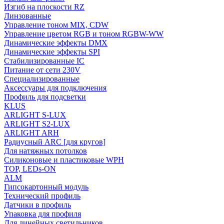
Изгиб на плоскости RZ
Линзованные
Управление тоном MIX, CDW
Управление цветом RGB и тоном RGBW-WW
Динамические эффекты DMX
Динамические эффекты SPI
Стабилизированные IC
Питание от сети 230V
Специализированные
Аксессуары для подключения
Профиль для подсветки
KLUS
ARLIGHT S-LUX
ARLIGHT S2-LUX
ARLIGHT ARH
Радиусный ARC [для кругов]
Для натяжных потолков
Силиконовые и пластиковые WPH
TOP, LEDs-ON
ALM
Гипсокартонный модуль
Технический профиль
Датчики в профиль
Упаковка для профиля
Для линейных светильников