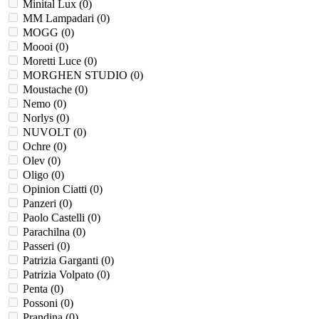
Minital Lux (
0
)
MM Lampadari (
0
)
MOGG (
0
)
Moooi (
0
)
Moretti Luce (
0
)
MORGHEN STUDIO (
0
)
Moustache (
0
)
Nemo (
0
)
Norlys (
0
)
NUVOLT (
0
)
Ochre (
0
)
Olev (
0
)
Oligo (
0
)
Opinion Ciatti (
0
)
Panzeri (
0
)
Paolo Castelli (
0
)
Parachilna (
0
)
Passeri (
0
)
Patrizia Garganti (
0
)
Patrizia Volpato (
0
)
Penta (
0
)
Possoni (
0
)
Prandina (
0
)