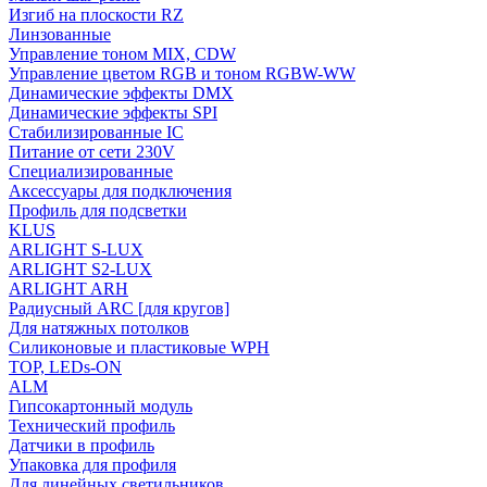
Изгиб на плоскости RZ
Линзованные
Управление тоном MIX, CDW
Управление цветом RGB и тоном RGBW-WW
Динамические эффекты DMX
Динамические эффекты SPI
Стабилизированные IC
Питание от сети 230V
Специализированные
Аксессуары для подключения
Профиль для подсветки
KLUS
ARLIGHT S-LUX
ARLIGHT S2-LUX
ARLIGHT ARH
Радиусный ARC [для кругов]
Для натяжных потолков
Силиконовые и пластиковые WPH
TOP, LEDs-ON
ALM
Гипсокартонный модуль
Технический профиль
Датчики в профиль
Упаковка для профиля
Для линейных светильников