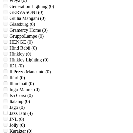
Freya (
0
)
Generation Lighting (
0
)
GERVASONI (
0
)
Giulia Mangani (
0
)
Glassburg (
0
)
Gramercy Home (
0
)
GruppoLampe (
0
)
HENGE (
0
)
Hind Rabii (
0
)
Hinkley (
0
)
Hinkley Lighting (
0
)
IDL (
0
)
Il Pezzo Mancante (
0
)
Ilfari (
0
)
Illuminati (
0
)
Ingo Maurer (
0
)
Isa Corsi (
0
)
Italamp (
0
)
Jago (
0
)
Jazz Jam (
4
)
JNL (
0
)
Jolly (
0
)
Karakter (
0
)