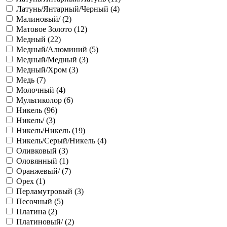
Латунь/Янтарный/Черный (
4
)
Малиновый/ (
2
)
Матовое Золото (
12
)
Медный (
22
)
Медный/Алюминий (
5
)
Медный/Медный (
3
)
Медный/Хром (
3
)
Медь (
7
)
Молочный (
4
)
Мультиколор (
6
)
Никель (
96
)
Никель/ (
3
)
Никель/Никель (
19
)
Никель/Серый/Никель (
4
)
Оливковый (
3
)
Оловянный (
1
)
Оранжевый/ (
7
)
Орех (
1
)
Перламутровый (
3
)
Песочный (
5
)
Платина (
2
)
Платиновый/ (
2
)