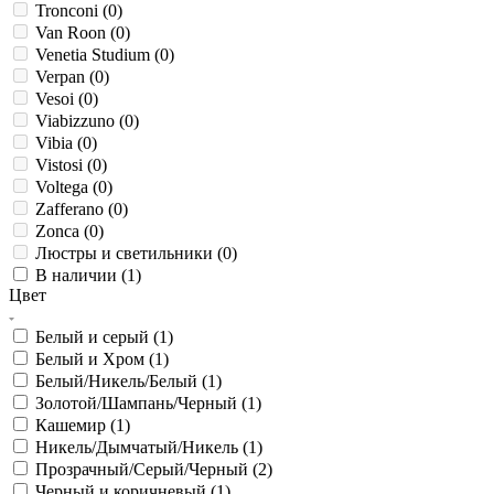
Tronconi (
0
)
Van Roon (
0
)
Venetia Studium (
0
)
Verpan (
0
)
Vesoi (
0
)
Viabizzuno (
0
)
Vibia (
0
)
Vistosi (
0
)
Voltega (
0
)
Zafferano (
0
)
Zonca (
0
)
Люстры и светильники (
0
)
В наличии (
1
)
Цвет
Белый и серый (
1
)
Белый и Хром (
1
)
Белый/Никель/Белый (
1
)
Золотой/Шампань/Черный (
1
)
Кашемир (
1
)
Никель/Дымчатый/Никель (
1
)
Прозрачный/Серый/Черный (
2
)
Черный и коричневый (
1
)