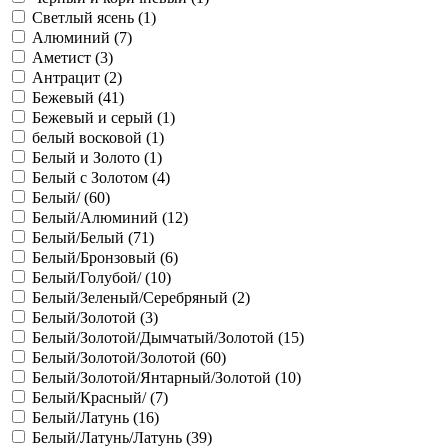
Cветлый ясень (
1
)
Алюминий (
7
)
Аметист (
3
)
Антрацит (
2
)
Бежевый (
41
)
Бежевый и серый (
1
)
белый восковой (
1
)
Белый и Золото (
1
)
Белый с Золотом (
4
)
Белый/ (
60
)
Белый/Алюминий (
12
)
Белый/Белый (
71
)
Белый/Бронзовый (
6
)
Белый/Голубой/ (
10
)
Белый/Зеленый/Серебряный (
2
)
Белый/Золотой (
3
)
Белый/Золотой/Дымчатый/Золотой (
15
)
Белый/Золотой/Золотой (
60
)
Белый/Золотой/Янтарный/Золотой (
10
)
Белый/Красный/ (
7
)
Белый/Латунь (
16
)
Белый/Латунь/Латунь (
39
)