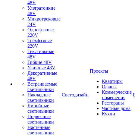
48V
Ультратонкие
48V
Микротрековые
24V
Однофазные
220V
Трёхфазные
220V
Текстильные
48V
Гибкие 48V
Уличные 48V
Проекты
Декоративные
48V
Квартиры
Встраиваемые
Офисы
светильники
Коммерческие
Накладные
Светодизайн
помещения
светильники
Рестораны
Линейные
Частные дома
светильники
Кухни
Подвесные
светильники
Настенные
светильники