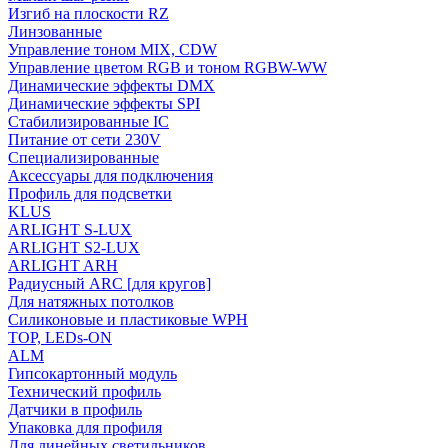
Изгиб на плоскости RZ
Линзованные
Управление тоном MIX, CDW
Управление цветом RGB и тоном RGBW-WW
Динамические эффекты DMX
Динамические эффекты SPI
Стабилизированные IC
Питание от сети 230V
Специализированные
Аксессуары для подключения
Профиль для подсветки
KLUS
ARLIGHT S-LUX
ARLIGHT S2-LUX
ARLIGHT ARH
Радиусный ARC [для кругов]
Для натяжных потолков
Силиконовые и пластиковые WPH
TOP, LEDs-ON
ALM
Гипсокартонный модуль
Технический профиль
Датчики в профиль
Упаковка для профиля
Для линейных светильников