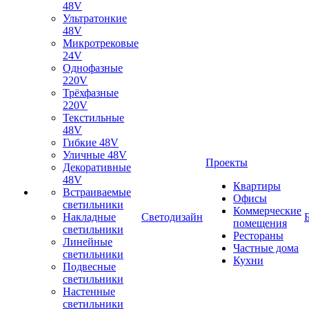
48V
Ультратонкие
48V
Микротрековые
24V
Однофазные
220V
Трёхфазные
220V
Текстильные
48V
Гибкие 48V
Уличные 48V
Проекты
Декоративные
48V
Квартиры
Встраиваемые
Офисы
светильники
Коммерческие
Накладные
Светодизайн
помещения
светильники
Рестораны
Линейные
Частные дома
светильники
Кухни
Подвесные
светильники
Настенные
светильники